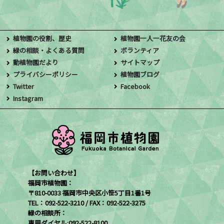
植物園の役割、歴史
植物園一人一花友の会
緑の相談・よくある質問
ボランティア
動植物園だより
サイトマップ
プライバシーポリシー
植物園ブログ
Twitter
Facebook
Instagram
【お問い合わせ】
福岡市植物園：
〒810-0033 福岡市中央区小笹5丁目1番1号
TEL：092-522-3210 / FAX：092-522-3275
緑の相談所：
専用ダイヤル:092-522-8100