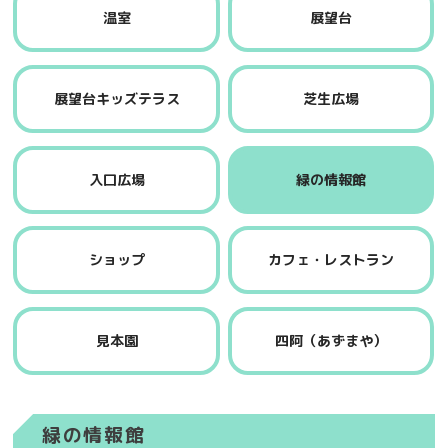
温室
展望台
展望台キッズテラス
芝生広場
入口広場
緑の情報館
ショップ
カフェ・レストラン
見本園
四阿（あずまや）
緑の情報館