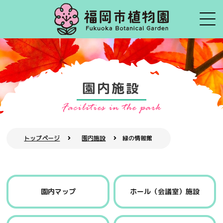
園内施設
トップページ
園内施設
緑の情報館
園内マップ
ホール（会議室）施設