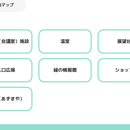
内マップ
（会議室）施設
温室
展望
入口広場
緑の情報館
ショッ
（あずまや）