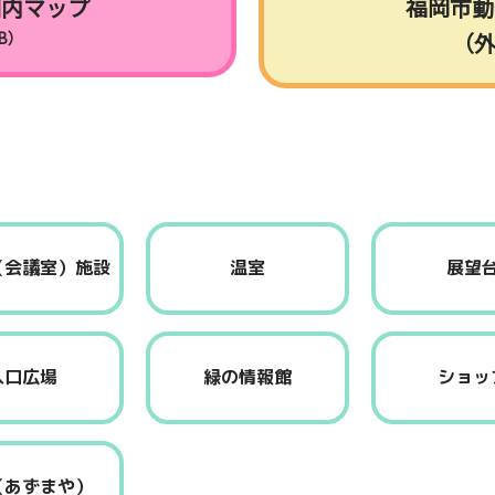
園内マップ
福岡市動
KB）
（
（会議室）施設
温室
展望
入口広場
緑の情報館
ショッ
（あずまや）