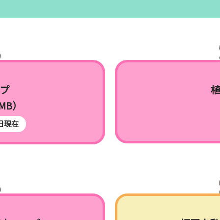
プ
 MB）
8日現在