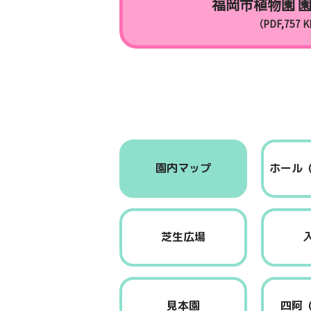
福岡市植物園 
（PDF,757 
園内マップ
ホール
芝生広場
見本園
四阿