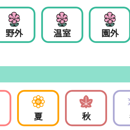
野外
温室
園外
夏
秋