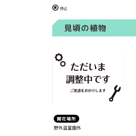
停止
見頃の植物
開花場所
野外温室園外