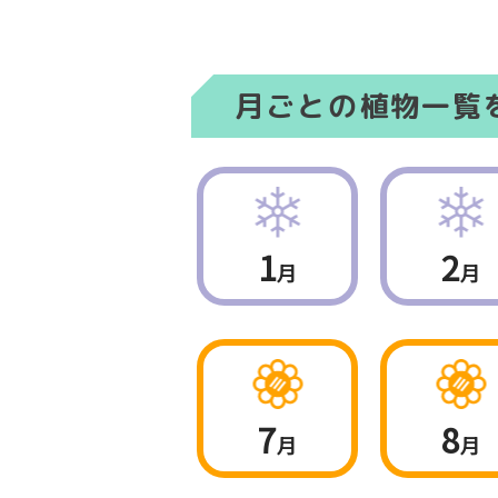
月ごとの植物一覧
1
2
月
月
7
8
月
月