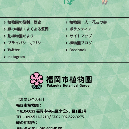
植物園の役割、歴史
植物園一人一花友の会
緑の相談・よくある質問
ボランティア
動植物園だより
サイトマップ
プライバシーポリシー
植物園ブログ
Twitter
Facebook
Instagram
【お問い合わせ】
福岡市植物園：
〒810-0033 福岡市中央区小笹5丁目1番1号
TEL：092-522-3210 / FAX：092-522-3275
緑の相談所：
専用ダイヤル:092-522-8100