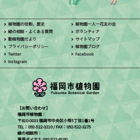
植物園の役割、歴史
植物園一人一花友の会
緑の相談・よくある質問
ボランティア
動植物園だより
サイトマップ
プライバシーポリシー
植物園ブログ
Twitter
Facebook
Instagram
【お問い合わせ】
福岡市植物園：
〒810-0033 福岡市中央区小笹5丁目1番1号
TEL：092-522-3210 / FAX：092-522-3275
緑の相談所：
専用ダイヤル:092-522-8100