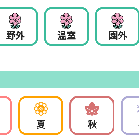
野外
温室
園外
夏
秋