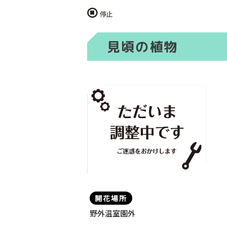
停止
見頃の植物
開花場所
野外温室園外