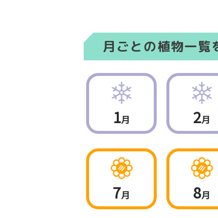
月ごとの植物一覧
1
2
月
月
7
8
月
月