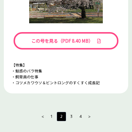
この号を見る（PDF 8.40 MB）
【特集】
・魅惑のバラ特集
・飼育員の仕事
・コツメカワウソ＆ビントロングのすくすく成長記
2
<
1
3
4
>