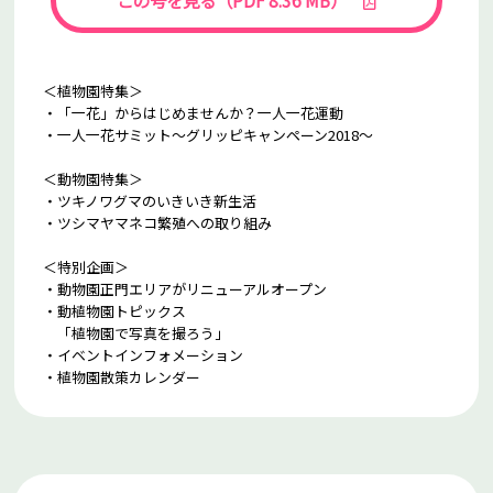
この号を見る（PDF 8.36 MB）
＜植物園特集＞
・「一花」からはじめませんか？一人一花運動
・一人一花サミット～グリッピキャンペーン2018～
＜動物園特集＞
・ツキノワグマのいきいき新生活
・ツシマヤマネコ繁殖への取り組み
＜特別企画＞
・動物園正門エリアがリニューアルオープン
・動植物園トピックス
「植物園で写真を撮ろう」
・イベントインフォメーション
・植物園散策カレンダー