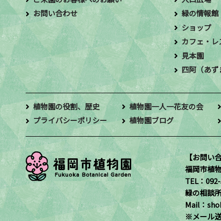
お問い合わせ
緑の情報館
ショップ
カフェ・レ
見本園
四阿（あず
植物園の役割、歴史
植物園一人一花友の会
プライバシーポリシー
植物園ブログ
【お問い
福岡市植
TEL：092-5
緑の相談
Mail：shok
※メール送