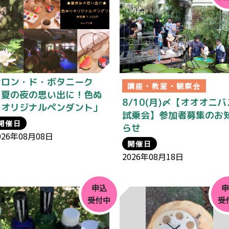
サロン・ド・ボタニーク
講座・教室・観察会
「夏の夜の思い出に！色ぬ
8/10(月)〆【オオオニバ
りオリジナルペンダント」
試乗会】参加者募集のお
開催日
らせ
026年08月08日
開催日
2026年08月18日
申込
受付中
受