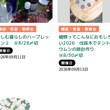
講座・教室・観察会
講座・教室・観察会
楽しむ暮らしのハーブレッ
植物ってこんなにおもし
ン２ ※8/28〆切
い2026 伐採木でテン
ウムシの時計作り
開催日
※8/30〆切
026年09月11日
開催日
2026年09月13日