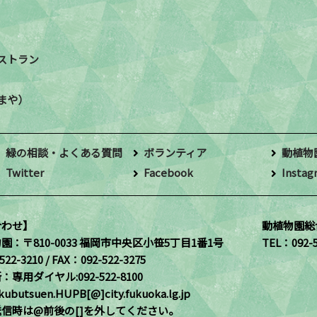
ストラン
まや）
緑の相談・よくある質問
ボランティア
動植物
Twitter
Facebook
Instag
合わせ】
動植物園総
物園：
〒810-0033 福岡市中央区小笹5丁目1番1号
TEL：092-5
22-3210 / FAX：092-522-3275
所：
専用ダイヤル:092-522-8100
ubutsuen.HUPB[@]city.fukuoka.lg.jp
信時は@前後の[]を外してください。