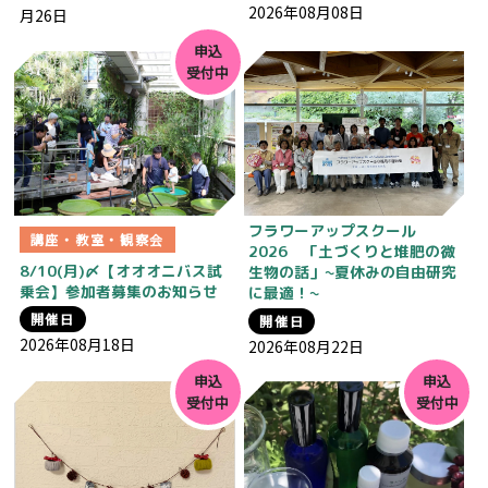
2026年08月08日
月26日
申込
受付中
フラワーアップスクール
講座・教室・観察会
2026 「土づくりと堆肥の微
8/10(月)〆【オオオニバス試
生物の話」~夏休みの自由研究
乗会】参加者募集のお知らせ
に最適！~
開催日
開催日
2026年08月18日
2026年08月22日
申込
申込
受付中
受付中