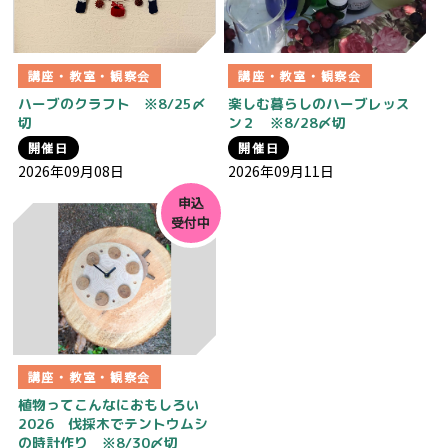
講座・教室・観察会
講座・教室・観察会
ハーブのクラフト ※8/25〆
楽しむ暮らしのハーブレッス
切
ン２ ※8/28〆切
開催日
開催日
2026年09月08日
2026年09月11日
申込
受付中
講座・教室・観察会
植物ってこんなにおもしろい
2026 伐採木でテントウムシ
の時計作り ※8/30〆切