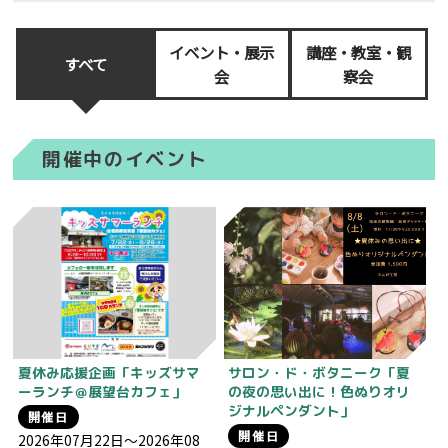
イベント・展示
講座・教室・観
すべて
会
察会
開催中のイベント
夏休み応援企画「キッズサマ
サロン・ド・ボタニーク「夏
ーランチ＠展望台カフェ」
の夜の思い出に！色ぬりオリ
ジナルペンダント」
開催日
開催日
2026年07月22日～2026年08