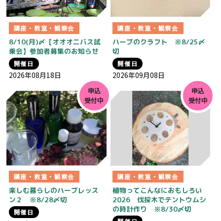
講座・教室・観察会
講座・教室・観察会
8/10(月)〆【オオオニバス試
ハーブのクラフト ※8/25〆
乗会】参加者募集のお知らせ
切
開催日
開催日
2026年08月18日
2026年09月08日
申込
申込
受付中
受付中
講座・教室・観察会
講座・教室・観察会
楽しむ暮らしのハーブレッス
植物ってこんなにおもしろい
ン２ ※8/28〆切
2026 伐採木でテントウムシ
の時計作り ※8/30〆切
開催日