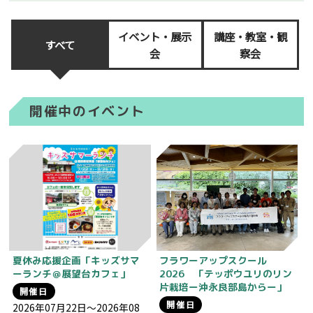
イベント・展示
講座・教室・観
すべて
会
察会
開催中のイベント
夏休み応援企画「キッズサマ
フラワーアップスクール
ーランチ＠展望台カフェ」
2026 「テッポウユリのリン
片栽培ー沖永良部島からー」
開催日
開催日
2026年07月22日～2026年08