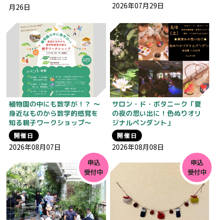
2026年07月29日
月26日
植物園の中にも数学が！？ 〜
サロン・ド・ボタニーク「夏
身近なものから数学的感覚を
の夜の思い出に！色ぬりオリ
知る親子ワークショップ〜
ジナルペンダント」
開催日
開催日
2026年08月07日
2026年08月08日
申込
申込
受付中
受付中