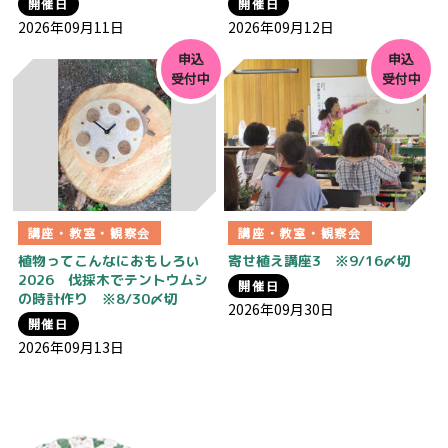
開催日
開催日
2026年09月11日
2026年09月12日
申込
申込
受付中
受付中
講座・教室・観察会
講座・教室・観察会
植物ってこんなにおもしろい
寄せ植え講座3 ※9/16〆切
2026 伐採木でテントウムシ
開催日
の時計作り ※8/30〆切
2026年09月30日
開催日
2026年09月13日