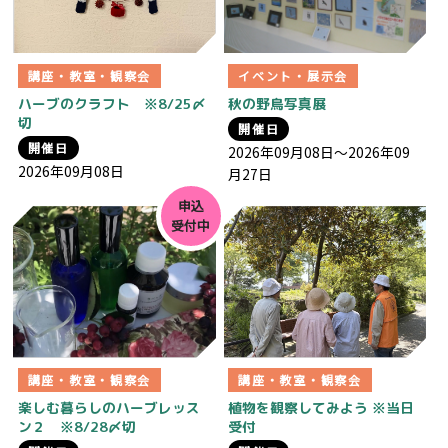
講座・教室・観察会
イベント・展示会
ハーブのクラフト ※8/25〆
秋の野鳥写真展
切
開催日
開催日
2026年09月08日～2026年09
2026年09月08日
月27日
申込
受付中
講座・教室・観察会
講座・教室・観察会
楽しむ暮らしのハーブレッス
植物を観察してみよう ※当日
ン２ ※8/28〆切
受付