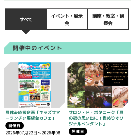
イベント・展示
講座・教室・観
すべて
会
察会
開催中のイベント
夏休み応援企画「キッズサマ
サロン・ド・ボタニーク「夏
ーランチ＠展望台カフェ」
の夜の思い出に！色ぬりオリ
ジナルペンダント」
開催日
開催日
2026年07月22日～2026年08