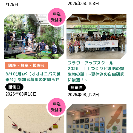
2026年08月08日
月26日
申込
受付中
フラワーアップスクール
講座・教室・観察会
2026 「土づくりと堆肥の微
8/10(月)〆【オオオニバス試
生物の話」~夏休みの自由研究
乗会】参加者募集のお知らせ
に最適！~
開催日
開催日
2026年08月18日
2026年08月22日
申込
受付中