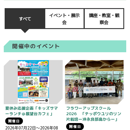
イベント・展示
講座・教室・観
すべて
会
察会
開催中のイベント
夏休み応援企画「キッズサマ
フラワーアップスクール
ーランチ＠展望台カフェ」
2026 「テッポウユリのリン
片栽培ー沖永良部島からー」
開催日
開催日
2026年07月22日～2026年08