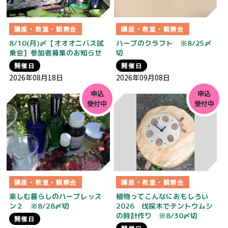
講座・教室・観察会
講座・教室・観察会
8/10(月)〆【オオオニバス試
ハーブのクラフト ※8/25〆
乗会】参加者募集のお知らせ
切
開催日
開催日
2026年08月18日
2026年09月08日
申込
申込
受付中
受付中
講座・教室・観察会
講座・教室・観察会
楽しむ暮らしのハーブレッス
植物ってこんなにおもしろい
ン２ ※8/28〆切
2026 伐採木でテントウムシ
の時計作り ※8/30〆切
開催日