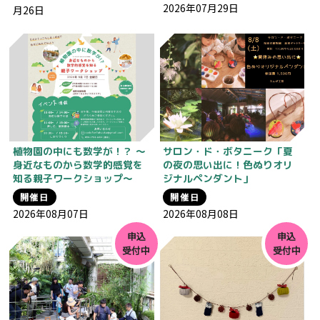
2026年07月29日
月26日
植物園の中にも数学が！？ 〜
サロン・ド・ボタニーク「夏
身近なものから数学的感覚を
の夜の思い出に！色ぬりオリ
知る親子ワークショップ〜
ジナルペンダント」
開催日
開催日
2026年08月07日
2026年08月08日
申込
申込
受付中
受付中