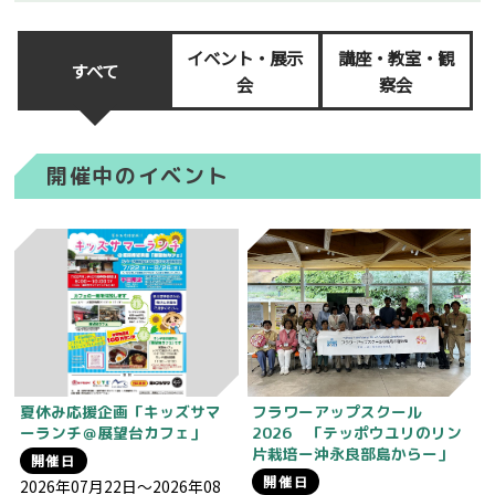
イベント・展示
講座・教室・観
すべて
会
察会
開催中のイベント
夏休み応援企画「キッズサマ
フラワーアップスクール
ーランチ＠展望台カフェ」
2026 「テッポウユリのリン
片栽培ー沖永良部島からー」
開催日
開催日
2026年07月22日～2026年08