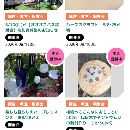
講座・教室・観察会
講座・教室・観察会
8/10(月)〆【オオオニバス試
ハーブのクラフト ※8/25〆
乗会】参加者募集のお知らせ
切
開催日
開催日
2026年08月18日
2026年09月08日
申込
申込
受付中
受付中
講座・教室・観察会
講座・教室・観察会
楽しむ暮らしのハーブレッス
植物ってこんなにおもしろい
ン２ ※8/28〆切
2026 伐採木でテントウムシ
の時計作り ※8/30〆切
開催日