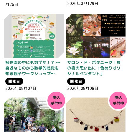
2026年07月29日
月26日
植物園の中にも数学が！？ 〜
サロン・ド・ボタニーク「夏
身近なものから数学的感覚を
の夜の思い出に！色ぬりオリ
知る親子ワークショップ〜
ジナルペンダント」
開催日
開催日
2026年08月07日
2026年08月08日
申込
申込
受付中
受付中