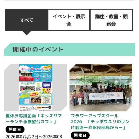
イベント・展示
講座・教室・観
すべて
会
察会
開催中のイベント
夏休み応援企画「キッズサマ
フラワーアップスクール
ーランチ＠展望台カフェ」
2026 「テッポウユリのリン
片栽培ー沖永良部島からー」
開催日
開催日
2026年07月22日～2026年08