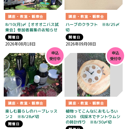
講座・教室・観察会
講座・教室・観察会
8/10(月)〆【オオオニバス試
ハーブのクラフト ※8/25〆
乗会】参加者募集のお知らせ
切
開催日
開催日
2026年08月18日
2026年09月08日
申込
申込
受付中
受付中
講座・教室・観察会
講座・教室・観察会
楽しむ暮らしのハーブレッス
植物ってこんなにおもしろい
ン２ ※8/28〆切
2026 伐採木でテントウムシ
の時計作り ※8/30〆切
開催日