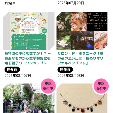
2026年07月29日
月26日
植物園の中にも数学が！？ 〜
サロン・ド・ボタニーク「夏
身近なものから数学的感覚を
の夜の思い出に！色ぬりオリ
知る親子ワークショップ〜
ジナルペンダント」
開催日
開催日
2026年08月07日
2026年08月08日
申込
申込
受付中
受付中